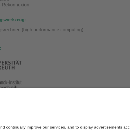
e Rekonnexion
gswerkzeug:
gsrechnen (high performance computing)
: