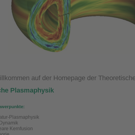
illkommen auf der Homepage der Theoretisch
che Plasmaphysik
hwerpunkte:
atur-Plasmaphysik
 Dynamik
are Kernfusion
orie