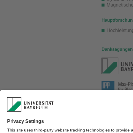
Magnetisch
Hauptforschun
Hochleistun
Danksagungen