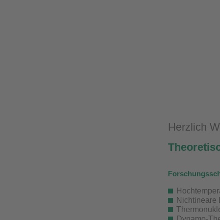
Herzlich W
Theoretis
Forschungssc
Hochtemper
Nichtineare
Thermonukle
Dynamo-The